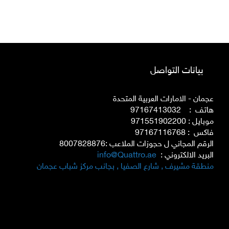
بيانات التواصل
عجمان - الامارات العربية المتحدة
هاتف : 97167413032
موبايل : 971551902200
فاكس : 97167116768
الرقم المجاني ل حجوزات الملاعب :8007828876
البريد الالكتروني :
info@Quattro.ae
منطقة مشيرف , شارع الصفيا , بجانب مركز شباب عجمان